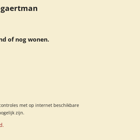
oogaertman
nd of nog wonen.
 controles met op internet beschikbare
elijk zijn.
d.