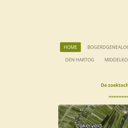
Ga
direct
naar
de
hoofdinhoud
HOME
BOGERDGENEALOG
DEN HARTOG
MIDDELKO
De zoektoch
=======